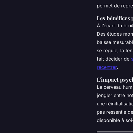
permet de repre
Les bénéfices 
À l’écart du bru
Des études mont
baisse mesurable
se régule, la te
fait décider de
recentrer
.
L'impact psyc
Le cerveau huma
jongler entre not
une réinitialisa
pas ressentie de
disponible à soi