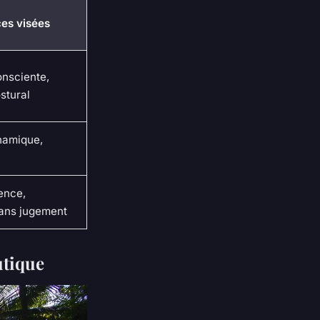
es visées
onsciente,
stural
namique,
ence,
sans jugement
utique