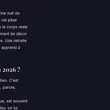
nne nuit de
e vie pèse
e le corps reste
gement de décor
le. Une retraite
 apprend à
n 2026 ?
dien. C’est
, parole,
ue, est souvent
es, on lui