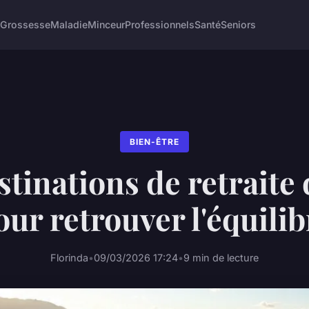
Grossesse
Maladie
Minceur
Professionnels
Santé
Seniors
BIEN-ÊTRE
tinations de retraite
our retrouver l'équilib
Florinda
•
09/03/2026 17:24
•
9 min de lecture