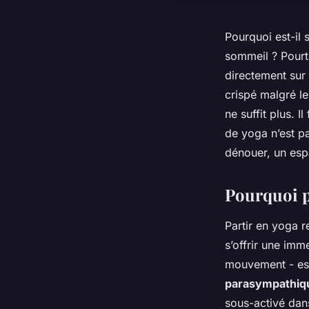
Pourquoi est-il 
sommeil ? Pourta
directement sur 
crispé malgré l
ne suffit plus. I
de yoga n’est p
dénouer, un espa
Pourquoi pa
Partir en yoga r
s’offrir une imm
mouvement - est
parasympathiq
sous-activé dans