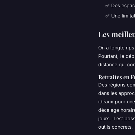
✅ Des espace
✅ Une limita
Les meille
On a longtemps 
Pourtant, le dép
distance qui co
Retraites en F
Des régions co
dans les approch
idéaux pour une 
décalage horaire
jours, il est pos
outils concrets.