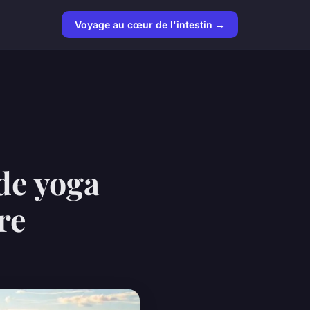
Voyage au cœur de l'intestin →
 de yoga
re