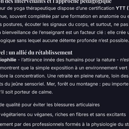
on des intervenants et l'approche pédagogique
ur de yoga thérapeutique dispose d’une certification
YTT (
ue, souvent complétée par une formation en anatomie ou 
les postures, écouter les signaux du corps, et surtout, ne pas
bienveillance de l’enseignant est un facteur clé : elle crée 
logique sans lequel aucune détente profonde n’est possible
el : un allié du rétablissement
iophilie
- l’attirance innée des humains pour la nature - n’e
montrent que la simple exposition à un environnement vert 
liore la concentration. Une retraite en pleine nature, loin de
ets du jeûne sensoriel. Mer, forêt ou montagne : peu importe
’il soit
porteur de calme
.
e qualité pour éviter les blessures articulaires
végétariens ou véganes, riches en fibres et sans excitants
ment par des professionnels formés à la physiologie du st