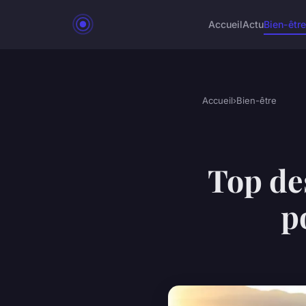
Accueil
Actu
Bien-être
Accueil
›
Bien-être
Top des
p