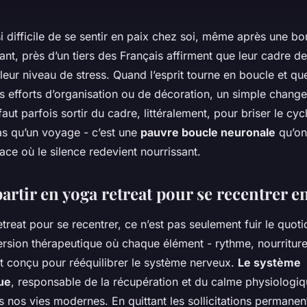
si difficile de se sentir en paix chez soi, même après une bo
nt, près d’un tiers des Français affirment que leur cadre d
leur niveau de stress. Quand l’esprit tourne en boucle et qu
es efforts d’organisation ou de décoration, un simple chan
l faut parfois sortir du cadre, littéralement, pour briser le cyc
as qu’un voyage - c’est une
pauvre boucle neuronale
qu’on
ce où le silence redevient nourrissant.
rtir en yoga retreat pour se recentrer e
etreat pour se recentrer, ce n’est pas seulement fuir le quoti
ersion thérapeutique où chaque élément - rythme, nourriture
 conçu pour rééquilibrer le système nerveux.
Le système
ue
, responsable de la récupération et du calme physiologiq
 nos vies modernes. En quittant les sollicitations permanent