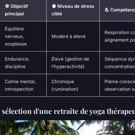
🎯 Objectif
🧠 Niveau de stress
💪 Compétenc
principal
ciblé
Équilibre
Respiration c
nerveux,
Modéré à élevé
alignement po
souplesse
Endurance,
Élevé (gestion de
Séquence dy
discipline
l’hyperactivité)
concentration
Calme mental,
Chronique
Pleine consci
introspection
(rumination)
observation 
 sélection d'une retraite de yoga thérape