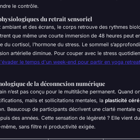
ndre le contrôle.
physiologiques du retrait sensoriel
it ambiant et des écrans, le corps retrouve des rythmes biol
rent que même une courte immersion de 48 heures peut en
 du cortisol, l’hormone du stress. Le sommeil s’approfondit
nsion artérielle diminue. Pour couper avec le stress quotidien
s'évader le temps d'un week-end pour partir en yoga retrea
hologique de la déconnexion numérique
in n’est pas conçu pour le multitâche permanent. Quand on
ifications, mails et sollicitations mentales, la
plasticité cér
tion. Beaucoup de participants décrivent une
clarté mentale
qu
puis des années. Cette sensation de légèreté ? Elle vient du 
-même, sans filtre ni productivité exigée.