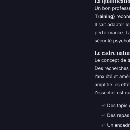
La qualificati
Un bon professe
Training)
reconn
Il sait adapter 
performance. La 
sécurité psycho
Le cadre natur
Le concept de
b
Des recherches 
l’anxiété et amé
amplifie les eff
l’essentiel est qu
✅ Des tapis d
✅ Des repas 
✅ Un encadre