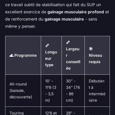
ce travail subtil de stabilisation qui fait du SUP un
excellent exercice de
gainage musculaire profond
et
de renforcement du
gainage musculaire
- sans
même y penser.
📏
📏
Largeu
🎯
Longu
🌊 Programme
r
Niveau
eur
conseill
requis
type
ée
10’ -
30” -
Débutan
All-round
11’6 (3
34” (76
t à
(balade,
- 3,5
- 86
interméd
découverte)
m)
cm)
iaire
Touring
12’6 et
28” -