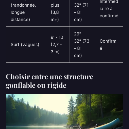
Interméd
(randonnée,
plus
32” (71
iaire à
longue
(3,8
- 81
confirmé
distance)
m+)
cm)
29” -
9’ - 10’
32” (73
Confirm
Surf (vagues)
(2,7 -
- 81
é
3 m)
cm)
Choisir entre une structure
gonflable ou rigide