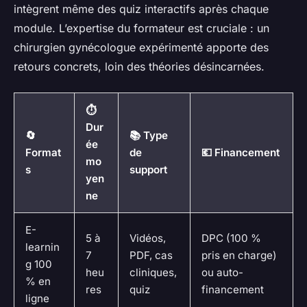
intègrent même des quiz interactifs après chaque
module. L’expertise du formateur est cruciale : un
chirurgien gynécologue expérimenté apporte des
retours concrets, loin des théories désincarnées.
⏱️
Dur
🔄
📚 Type
ée
Format
de
💶 Financement
mo
s
support
yen
ne
E-
5 à
Vidéos,
DPC (100 %
learnin
7
PDF, cas
pris en charge)
g 100
heu
cliniques,
ou auto-
% en
res
quiz
financement
ligne